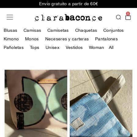
Envío gratuito a partir de 60€
0
Blusas
Camisas
Camisetas
Chaquetas
Conjuntos
Kimono
Monos
Neceseres y carteras
Pantalones
Pañoletas
Tops
Unisex
Vestidos
Woman
All