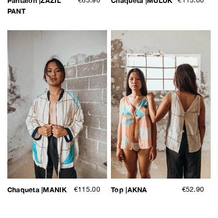
Pantalón |ZAZIL
€63.90
Chaqueta |MULUK
€115.00
PANT
Chaqueta |MANIK
€115.00
Top |AKNA
€52.90