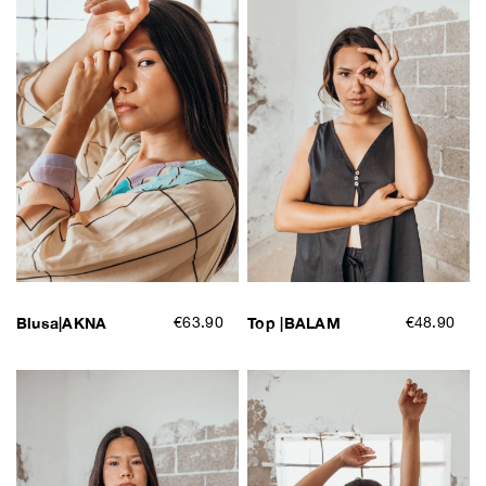
Blusa|AKNA
€63.90
Top |BALAM
€48.90