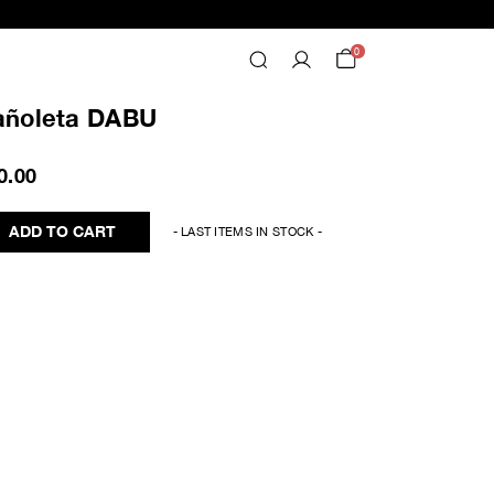
0
añoleta DABU
0.00
ADD TO CART
- LAST ITEMS IN STOCK -