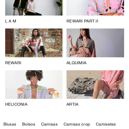
L A M
REWARI PART II
REWARI
ALQUIMIA
HELICONIA
ARTIA
Blusas
Bolsos
Camisas
Camisas crop
Camisetas