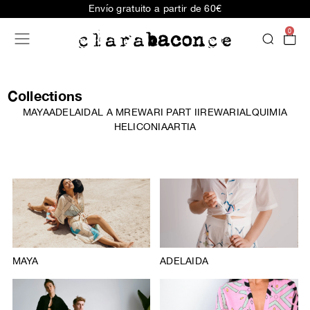
Envío gratuito a partir de 60€
0
Collections
MAYA
ADELAIDA
L A M
REWARI PART II
REWARI
ALQUIMIA
HELICONIA
ARTIA
MAYA
ADELAIDA