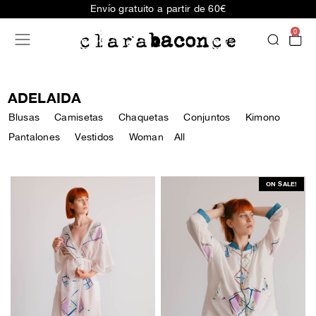
Envío gratuito a partir de 60€
0
ADELAIDA
Blusas
Camisetas
Chaquetas
Conjuntos
Kimono
Pantalones
Vestidos
Woman
All
ON SALE!