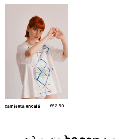
camiseta encalá
€52.50