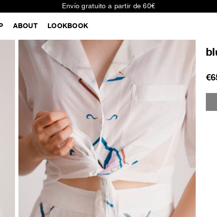
Envío gratuito a partir de 60€
P
ABOUT
LOOKBOOK
bl
€6