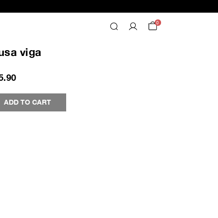
0
usa viga
5.90
ADD TO CART