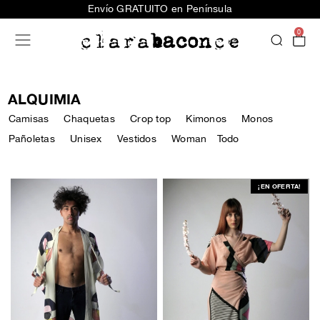
Envío GRATUITO en Península
0
ALQUIMIA
Camisas
Chaquetas
Crop top
Kimonos
Monos
Pañoletas
Unisex
Vestidos
Woman
Todo
¡EN OFERTA!